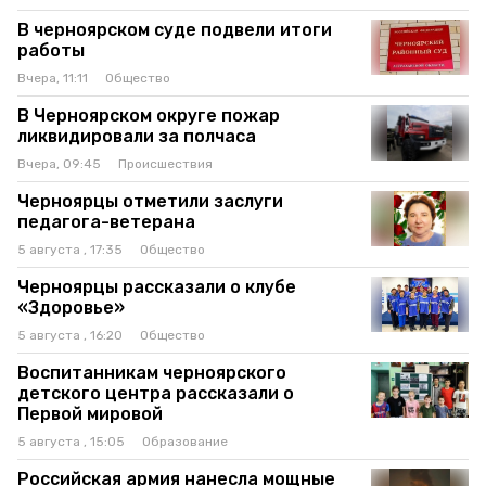
В черноярском суде подвели итоги
работы
Вчера, 11:11
Общество
В Черноярском округе пожар
ликвидировали за полчаса
Вчера, 09:45
Происшествия
Черноярцы отметили заслуги
педагога-ветерана
5 августа , 17:35
Общество
Черноярцы рассказали о клубе
«Здоровье»
5 августа , 16:20
Общество
Воспитанникам черноярского
детского центра рассказали о
Первой мировой
5 августа , 15:05
Образование
Российская армия нанесла мощные