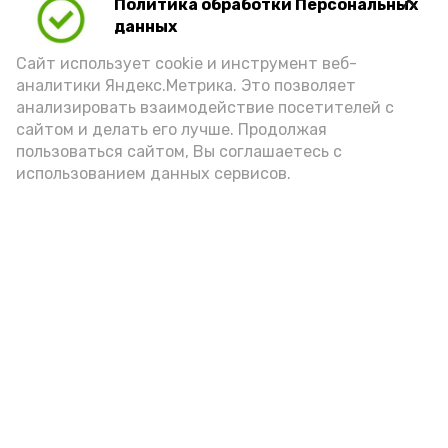
Политика обработки Персональных
очередной мастер-класс
данных
5 августа , 09:31
Образование
Сайт использует cookie и инструмент веб-
Черноярцы помогают погорельцам
аналитики Яндекс.Метрика. Это позволяет
анализировать взаимодействие посетителей с
4 августа , 17:13
Общество
сайтом и делать его лучше. Продолжая
В Черноярском округе отметили
пользоваться сайтом, Вы соглашаетесь с
День ВДВ
использованием данных сервисов.
4 августа , 15:05
Спорт
Черноярцы отметили День арбуза
4 августа , 13:26
Общество
О здоровье астраханских бойцов
СВО дополнительно позаботились
4 августа , 12:46
Общество
В черноярском кадровом центре
прошёл тренинг
4 августа , 12:34
Общество