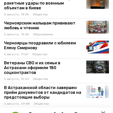
ракетные удары по военным
объектам в Киеве
5 августа , 14:06
Общество
Черноярским малышам прививают
любовь к чтению
5 августа , 13:40
Образование
Черноярцы поздравили с юбилеем
Елену Смирнову
5 августа , 11:50
Общество
Ветераны СВО и их семьи в
Астрахани оформили 180
соцконтрактов
5 августа , 10:53
Общество
В Астраханской области завершен
приём документов от кандидатов на
предстоящие выборы
5 августа , 09:48
Общество
Для юных черноярцев устроили