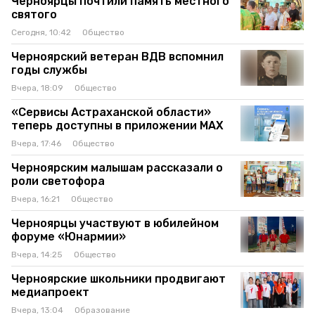
Черноярцы почтили память местного
святого
Сегодня, 10:42
Общество
Черноярский ветеран ВДВ вспомнил
годы службы
Вчера, 18:09
Общество
«Сервисы Астраханской области»
теперь доступны в приложении MAX
Вчера, 17:46
Общество
Черноярским малышам рассказали о
роли светофора
Вчера, 16:21
Общество
Черноярцы участвуют в юбилейном
форуме «Юнармии»
Вчера, 14:25
Общество
Черноярские школьники продвигают
медиапроект
Вчера, 13:04
Образование