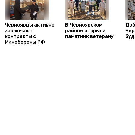
Черноярцы активно
В Черноярском
Доб
заключают
районе открыли
Чер
контракты с
памятник ветерану
буд
Минобороны РФ