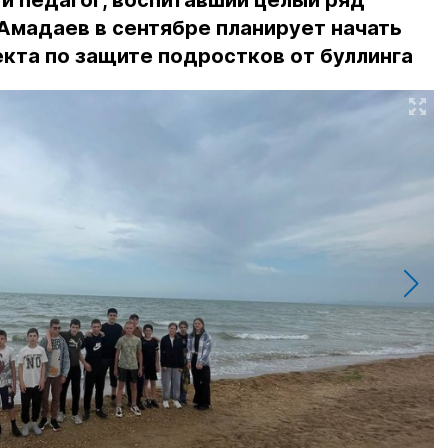
и педагог, воспитавший целый ряд
Амадаев в сентябре планирует начать
кта по защите подростков от буллинга