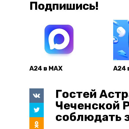
Подпишись!
А24 в MAX
А24 
Гостей Астр
Чеченской 
соблюдать з