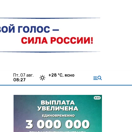
пт, 07 авг.
+
28
°С,
ясно
08:27