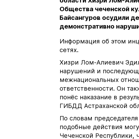
области Хизри Лом-Али
Общества чеченской ку
Байсангуров осудили де
демонстративно наруши
Информация об этом инц
сетях.
Хизри Лом-Алиевич Эдил
нарушений и последующе
межнациональных отноше
ответственности. Он та
понёс наказание в резу
ГИБДД Астраханской обл
По словам председателя
подобные действия могу
Чеченской Республики, 