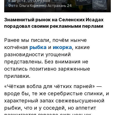
8 августа , 09:00
Разное
Фото:
Ольга Корженко
Астрахань 24
Знаменитый рынок на Селенских Исадах
порадовал своими рекламными перлами
Ранее мы писали, почём нынче
копчёная
рыбка
и
икорка
, какие
разновидности угощений
представлены. Без внимания не
остались позитивно заряженные
прилавки.
«Чёткая вобла для чётких парней» —
вроде бы, те же серебристые спинки, и
характерный запах свежевысушенной
рыбки, что и у соседей, но аппетит