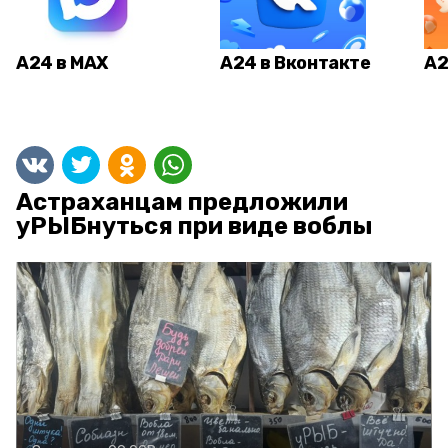
А24 в MAX
А24 в Вконтакте
А2
Астраханцам предложили
уРЫБнуться при виде воблы