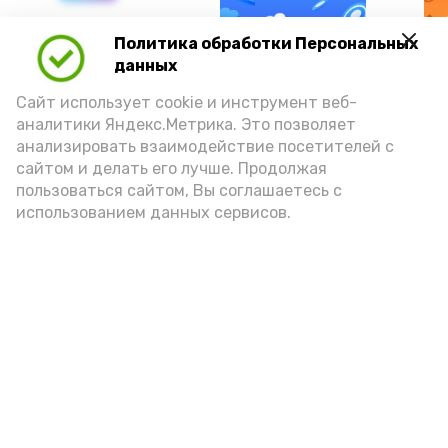
А24 в MAX
А24 в Вконтакте
А2
Политика обработки Персональных
данных
Сайт использует cookie и инструмент веб-
аналитики Яндекс.Метрика. Это позволяет
анализировать взаимодействие посетителей с
Сколько стоит икра в Астрахани
сайтом и делать его лучше. Продолжая
в 2026 году: цены на щучью,
пользоваться сайтом, Вы соглашаетесь с
использованием данных сервисов.
красную и чёрную
7 августа , 11:00
Разное