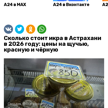
А24 в MAX
А24 в Вконтакте
А2
Сколько стоит икра в Астрахани
в 2026 году: цены на щучью,
красную и чёрную
Сегодня, 11:00
Разное