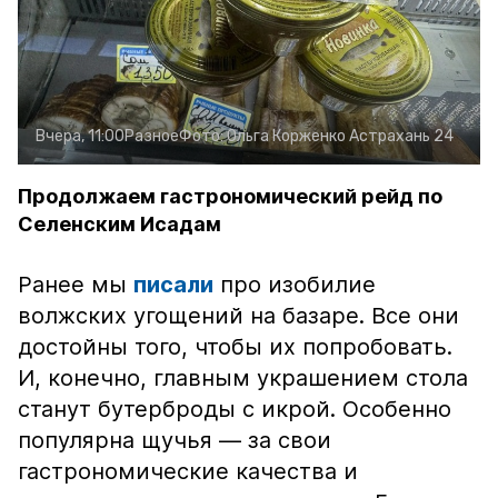
Вчера, 11:00
Разное
Фото:
Ольга Корженко
Астрахань 24
Продолжаем гастрономический рейд по
Селенским Исадам
Ранее мы
писали
про изобилие
волжских угощений на базаре. Все они
достойны того, чтобы их попробовать.
И, конечно, главным украшением стола
станут бутерброды с икрой. Особенно
популярна щучья — за свои
гастрономические качества и