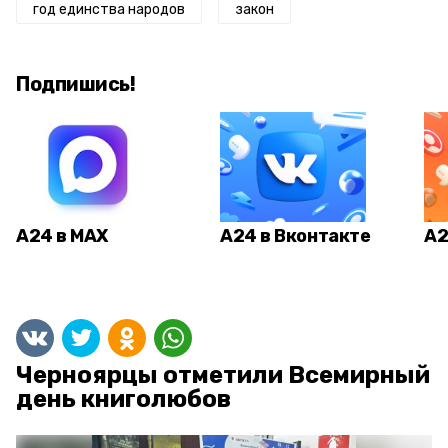
год единства народов
закон
Подпишись!
А24 в MAX
А24 в Вконтакте
А2
Черноярцы отметили Всемирный
день книголюбов