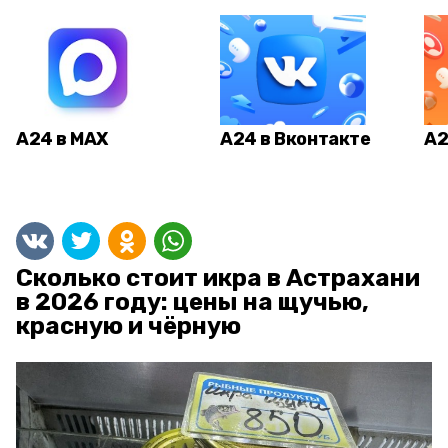
А24 в MAX
А24 в Вконтакте
А2
Сколько стоит икра в Астрахани
в 2026 году: цены на щучью,
красную и чёрную