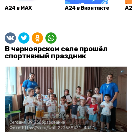
А24 в MAX
А24 в Вконтакте
А2
В черноярском селе прошёл
спортивный праздник
Сегодня, 09:33
Образование
Фото:
https://vk.ru/wall-222558431_4827