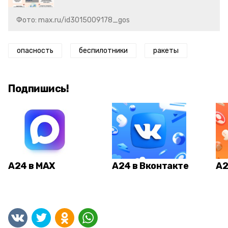
Фото: max.ru/id3015009178_gos
опасность
беспилотники
ракеты
Подпишись!
А24 в MAX
А24 в Вконтакте
А2