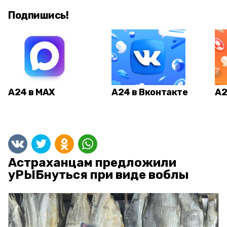
Подпишись!
А24 в MAX
А24 в Вконтакте
А2
Астраханцам предложили
уРЫБнуться при виде воблы