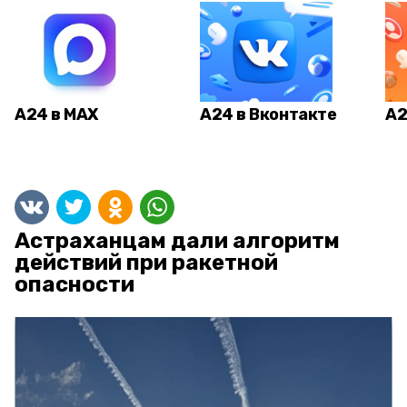
А24 в MAX
А24 в Вконтакте
А2
Астраханцам дали алгоритм
действий при ракетной
опасности