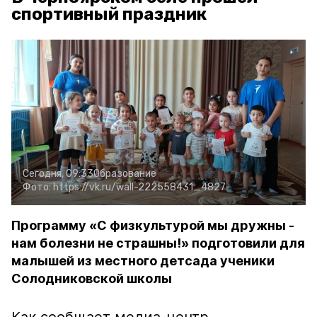
спортивный праздник
Сегодня, 09:33
Образование
Фото:
https://vk.ru/wall-222558431_4827
Программу «С физкультурой мы дружны -
нам болезни не страшны!» подготовили для
малышей из местного детсада ученики
Солодниковской школы