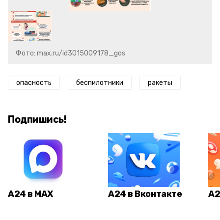
Фото: max.ru/id3015009178_gos
опасность
беспилотники
ракеты
Подпишись!
А24 в MAX
А24 в Вконтакте
А2