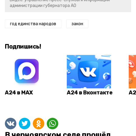
администрации губернатора АО
год единства народов
закон
Подпишись!
А24 в MAX
А24 в Вконтакте
А2
В черноярском селе прошёл