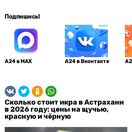
Подпишись!
А24 в MAX
А24 в Вконтакте
А2
Сколько стоит икра в Астрахани
в 2026 году: цены на щучью,
красную и чёрную