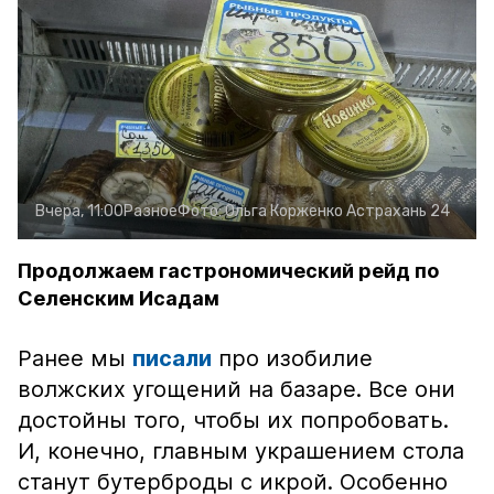
Вчера, 11:00
Разное
Фото:
Ольга Корженко
Астрахань 24
Продолжаем гастрономический рейд по
Селенским Исадам
Ранее мы
писали
про изобилие
волжских угощений на базаре. Все они
достойны того, чтобы их попробовать.
И, конечно, главным украшением стола
станут бутерброды с икрой. Особенно