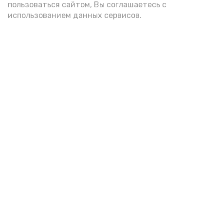
пользоваться сайтом, Вы соглашаетесь с
использованием данных сервисов.
Фото: Ольга Корженко Астрахань 24
Как объяснили продавцы, воблу берут
охотно: уж больно хороша на вкус. К
тому же её удобно транспортировать,
она долго не портится. А это
немаловажно: рыбка, особенно с такими
бодрыми «аффирмациями», станет
лакомым презентом даже для далеко
живущих любимых.