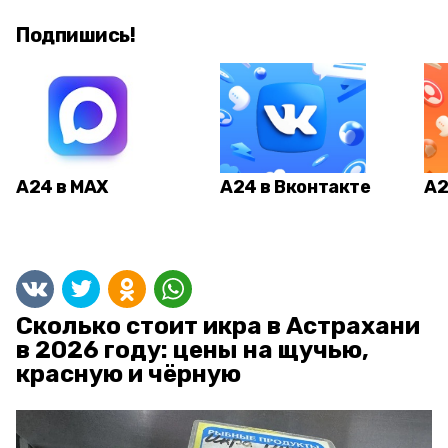
Подпишись!
А24 в MAX
А24 в Вконтакте
А2
Сколько стоит икра в Астрахани
в 2026 году: цены на щучью,
красную и чёрную