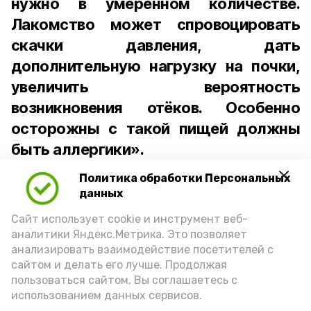
нужно в умеренном количестве.
Лакомство может спровоцировать
скачки давления, дать
дополнительную нагрузку на почки,
увеличить вероятность
возникновения отёков. Особенно
осторожны с такой пищей должны
быть аллергики».
Политика обработки Персональных
Для взрослого человека безопасной
данных
порцией икры считается 30-50 граммов
(2-3 ложки). При этом следует обратить
Сайт использует cookie и инструмент веб-
аналитики Яндекс.Метрика. Это позволяет
внимание на хлеб, с которым она
анализировать взаимодействие посетителей с
подаётся: лучше выбирать
сайтом и делать его лучше. Продолжая
цельнозерновой, с мукой грубого
пользоваться сайтом, Вы соглашаетесь с
использованием данных сервисов.
помола. Есть икру следует в первой