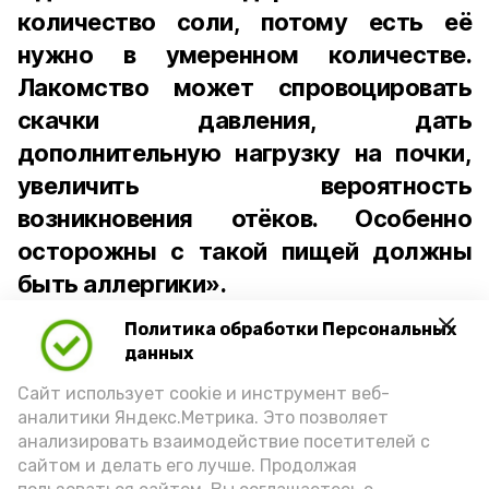
количество соли, потому есть её
нужно в умеренном количестве.
Лакомство может спровоцировать
скачки давления, дать
дополнительную нагрузку на почки,
увеличить вероятность
возникновения отёков. Особенно
осторожны с такой пищей должны
быть аллергики».
Политика обработки Персональных
Для взрослого человека безопасной
данных
порцией икры считается 30-50 граммов
(2-3 ложки). При этом следует обратить
Сайт использует cookie и инструмент веб-
аналитики Яндекс.Метрика. Это позволяет
внимание на хлеб, с которым она
анализировать взаимодействие посетителей с
подаётся: лучше выбирать
сайтом и делать его лучше. Продолжая
цельнозерновой, с мукой грубого