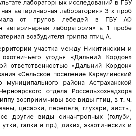
зультате лабораторных исследований в ГБУ
тная ветеринарная лаборатория» 3-х проб
ериала от трупов лебедей в ГБУ АО
ая ветеринарная лаборатория» в 1 пробе
териал возбудителя гриппа птиц А.
ерритории участка между Никитинским и
 охотничьего угодья «Дальний Кордон»
ой ответственностью «Дальний Кордон»
вания «Сельское поселение Караулинский
о муниципального района Астраханской
Черноярского отдела Россельхознадзора
иппу восприимчивы все виды птиц, в т. ч.
заны, цесарки, перепела, глухари, аисты,
се другие виды синантропных (голуби,
утки, галки и пр.), диких, экзотических и