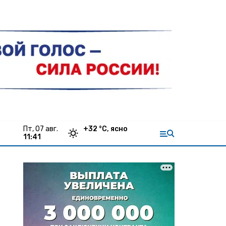
пт, 07 авг.
+
32
°С,
ясно
11:41