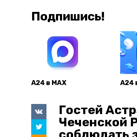
Подпишись!
А24 в MAX
А24 
Гостей Астр
Чеченской 
соблюдать з