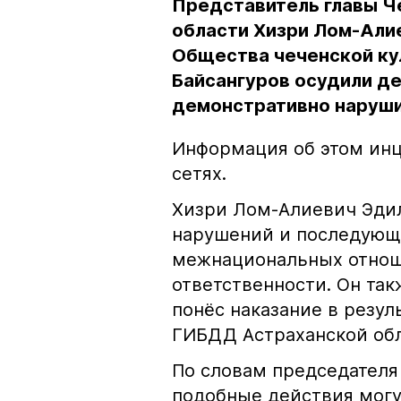
Представитель главы Ч
области Хизри Лом-Али
Общества чеченской ку
Байсангуров осудили де
демонстративно наруши
Информация об этом инц
сетях.
Хизри Лом-Алиевич Эдил
нарушений и последующе
межнациональных отноше
ответственности. Он та
понёс наказание в резу
ГИБДД Астраханской обл
По словам председателя
подобные действия могу