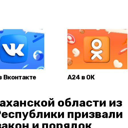
в Вконтакте
А24 в ОК
аханской области из
Республики призвали
акон и порядок