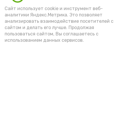
порцией икры считается 30-50 граммов
(2-3 ложки). При этом следует обратить
Сайт использует cookie и инструмент веб-
аналитики Яндекс.Метрика. Это позволяет
внимание на хлеб, с которым она
анализировать взаимодействие посетителей с
подаётся: лучше выбирать
сайтом и делать его лучше. Продолжая
цельнозерновой, с мукой грубого
пользоваться сайтом, Вы соглашаетесь с
использованием данных сервисов.
помола. Есть икру следует в первой
половине дня. Кстати, полезнее для
здоровья сопроводить такой бутерброд
сочными овощами, свежей зеленью и
отварным яйцом.