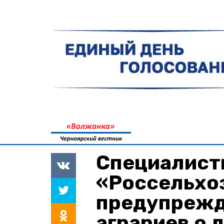
Специалис
«Россельхо
предупрежд
аграриев о 