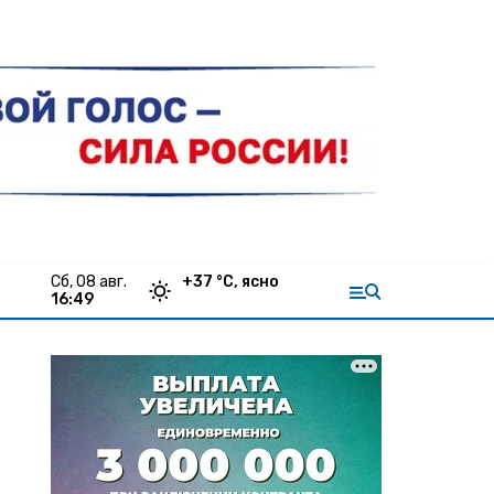
сб, 08 авг.
+
37
°С,
ясно
16:49