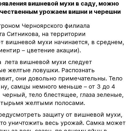
оявления вишневой мухи в саду, можно
ачественным урожаем вишни и черешни
гроном Черноярского филиала
га Ситникова, на территории
ёт вишневой мухи начинается, в среднем,
иентир – цветение акации).
а лета вишневой мухи следует
вые желтые ловушки. Распознать
авит, они довольно примечательны. Тело
ину, самцы немного меньше – от 3 до 4
 черный, тело блестящее, глаза зеленые,
четырьмя желтыми полосами.
редусмотреть защиту от вишневой мухи,
то уничтожить весь урожай. Самка может