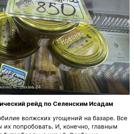
рженко
Астрахань 24
ический рейд по Селенским Исадам
билие волжских угощений на базаре. Все
ы их попробовать. И, конечно, главным