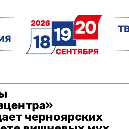
ты
зцентра»
ает черноярских
лете вишневых мух