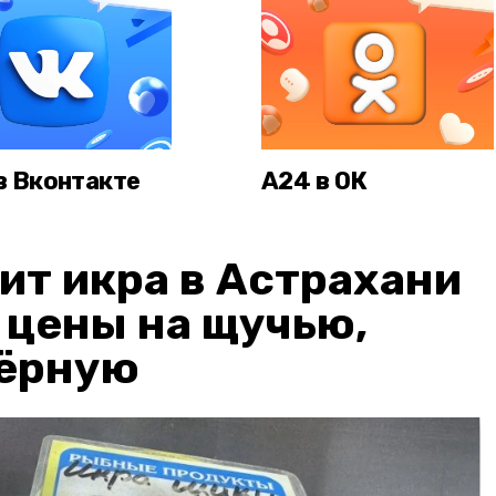
в Вконтакте
А24 в ОК
ит икра в Астрахани
: цены на щучью,
чёрную