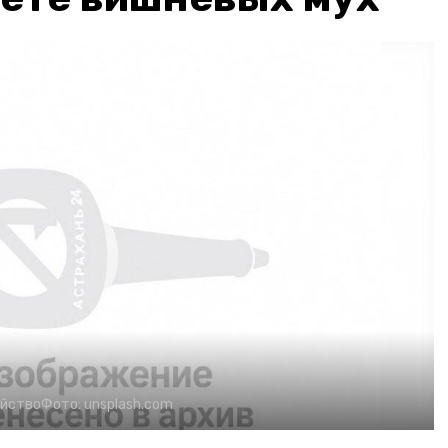
яйство
Фото:
unsplash.com