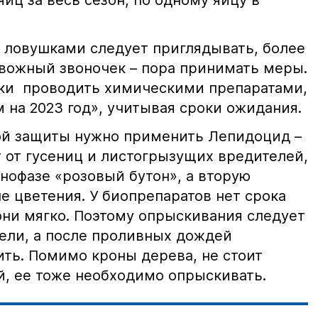
иц за весь сезон, по одному яйцу в
 ловушками следует приглядывать, более
евожный звоночек – пора принимать меры.
ки проводить химическими препаратами,
на 2023 год», учитывая сроки ожидания.
ой защиты нужно применить Лепидоцид –
 от гусениц и листогрызущих вредителей,
нофазе «розовый бутон», а вторую
е цветения. У биопрепаратов нет срока
они мягко. Поэтому опрыскивания следует
ели, а после проливных дождей
ить. Помимо кроны дерева, не стоит
й, ее тоже необходимо опрыскивать.