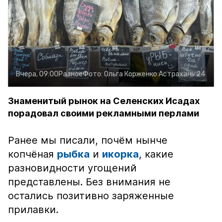
Вчера, 09:00
Разное
Фото:
Ольга Корженко
Астрахань 24
Знаменитый рынок на Селенских Исадах
порадовал своими рекламными перлами
Ранее мы писали, почём нынче
копчёная
рыбка
и
икорка
, какие
разновидности угощений
представлены. Без внимания не
остались позитивно заряженные
прилавки.