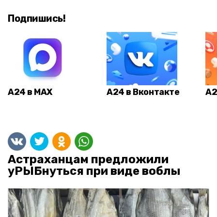
Подпишись!
А24 в MAX
А24 в Вконтакте
А2
Астраханцам предложили
уРЫБнуться при виде воблы