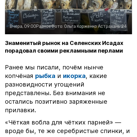
Вчера, 09:00
Разное
Фото:
Ольга Корженко
Астрахань 24
Знаменитый рынок на Селенских Исадах
порадовал своими рекламными перлами
Ранее мы писали, почём нынче
копчёная
рыбка
и
икорка
, какие
разновидности угощений
представлены. Без внимания не
остались позитивно заряженные
прилавки.
«Чёткая вобла для чётких парней» —
вроде бы, те же серебристые спинки, и