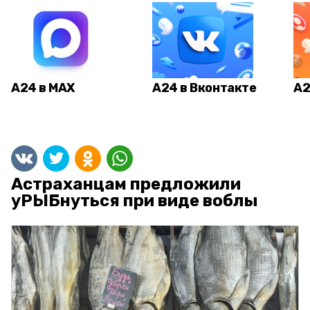
А24 в MAX
А24 в Вконтакте
А2
Астраханцам предложили
уРЫБнуться при виде воблы