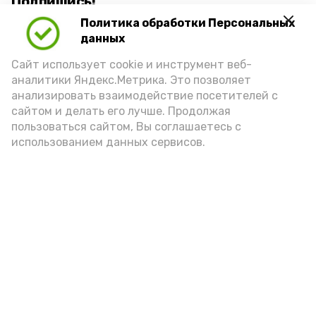
Подпишись!
Политика обработки Персональных
данных
Сайт использует cookie и инструмент веб-
аналитики Яндекс.Метрика. Это позволяет
анализировать взаимодействие посетителей с
А24 в MAX
А24 в Вконтакте
А2
сайтом и делать его лучше. Продолжая
пользоваться сайтом, Вы соглашаетесь с
использованием данных сервисов.
Астраханцам дали алгоритм
действий при ракетной
опасности