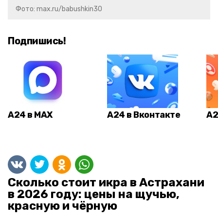
Фото: max.ru/babushkin30
Подпишись!
А24 в MAX
А24 в Вконтакте
А2
Сколько стоит икра в Астрахани
в 2026 году: цены на щучью,
красную и чёрную