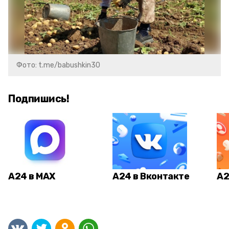
Фото: t.me/babushkin30
Подпишись!
А24 в MAX
А24 в Вконтакте
А2