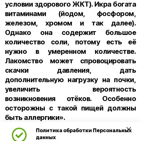
условии здорового ЖКТ). Икра богата
витаминами (йодом, фосфором,
железом, хромом и так далее).
Однако она содержит большое
количество соли, потому есть её
нужно в умеренном количестве.
Лакомство может спровоцировать
скачки давления, дать
дополнительную нагрузку на почки,
увеличить вероятность
возникновения отёков. Особенно
осторожны с такой пищей должны
быть аллергики».
Политика обработки Персональных
Для взрослого человека безопасной
данных
порцией икры считается 30-50 граммов