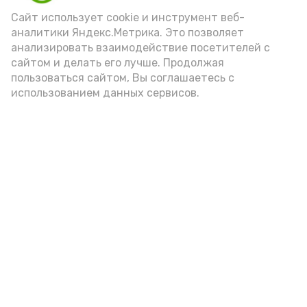
(2-3 ложки). При этом следует обратить
Сайт использует cookie и инструмент веб-
аналитики Яндекс.Метрика. Это позволяет
внимание на хлеб, с которым она
анализировать взаимодействие посетителей с
подаётся: лучше выбирать
сайтом и делать его лучше. Продолжая
цельнозерновой, с мукой грубого
пользоваться сайтом, Вы соглашаетесь с
использованием данных сервисов.
помола. Есть икру следует в первой
половине дня. Кстати, полезнее для
здоровья сопроводить такой бутерброд
сочными овощами, свежей зеленью и
отварным яйцом.