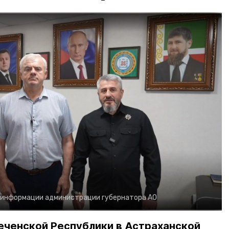
 информации администрации губернатора АО
еченской Республики в Астраханской