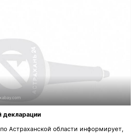
ixabay.com
й декларации
по Астраханской области информирует,