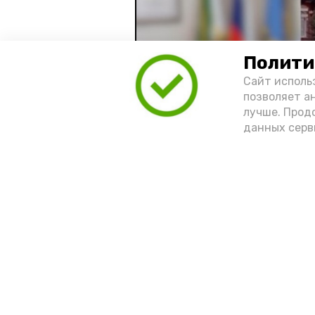
Полити
Сайт исполь
позволяет а
лучше. Прод
данных серв
Видео: управление пресс-службы 
год единства народов
зако
Подпишись!