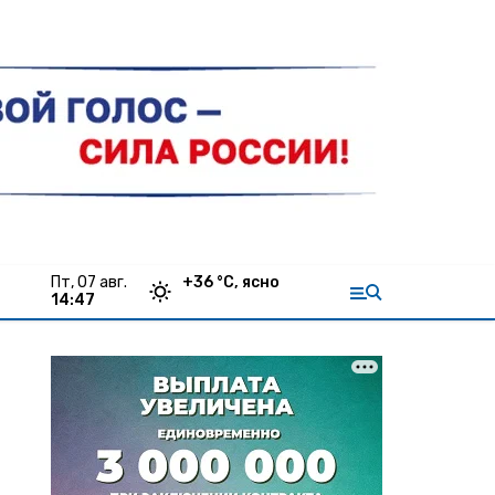
пт, 07 авг.
+
36
°С,
ясно
14:47