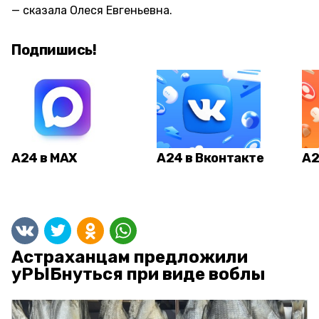
сказала Олеся Евгеньевна.
Подпишись!
А24 в MAX
А24 в Вконтакте
А2
Астраханцам предложили
уРЫБнуться при виде воблы