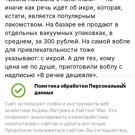
иначе как речь идёт об икре, которая,
кстати, является популярным
лакомством. На базаре её продают в
отдельных вакуумных упаковках, в
среднем, за 300 рублей. На самой вобле
для привлекательности тоже
указывают: с икрой. А для тех, кому
цена не по душе, приготовили воблу с
надписью «В речке дешевле».
Политика обработки Персональных
данных
Сайт использует cookie и инструменты веб-
аналитики Яндекс.Метрика и Рейтинг Mail. Это
позволяет анализировать взаимодействие
посетителей с сайтом и делать его лучше.
Продолжая пользоваться сайтом, Вы соглашаетесь