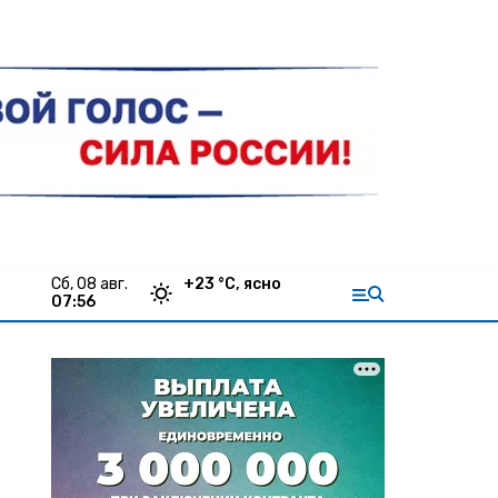
сб, 08 авг.
+
23
°С,
ясно
07:56