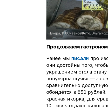
Вчера, 11:00
Разное
Фото:
Ольга Ко
Продолжаем гастроном
Ранее мы
писали
про изо
они достойны того, чтоб
украшением стола стану
популярна щучья — за с
сравнительно доступную 
обойдётся в 850 рублей.
красная икорка, для срав
10 тысяч отдают килогр