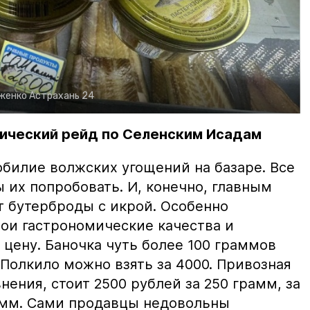
рженко
Астрахань 24
ический рейд по Селенским Исадам
билие волжских угощений на базаре. Все
ы их попробовать. И, конечно, главным
т бутерброды с икрой. Особенно
вои гастрономические качества и
цену. Баночка чуть более 100 граммов
 Полкило можно взять за 4000. Привозная
нения, стоит 2500 рублей за 250 грамм, за
амм. Сами продавцы недовольны