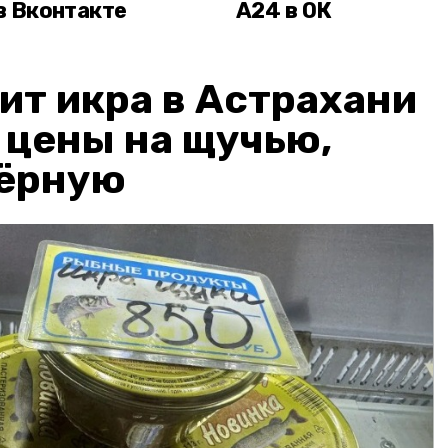
в Вконтакте
А24 в ОК
ит икра в Астрахани
: цены на щучью,
чёрную