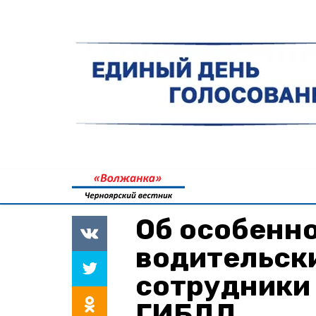
Об особенн
водительски
сотрудники
ГИБДД