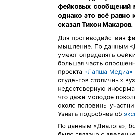
фейковых сообщений м
однако это всё равно 
сказал Тихон Макаров.
Для противодействия ф
мышление. По данным «Д
умеют определять фейки
большая часть опрошенн
проекта
«Лапша Медиа»
студентов столичных ву
недостоверную информац
что даже молодое поколе
около половины участни
Узнать подробнее об
экс
По данным «Диалога», б
было связано с введени