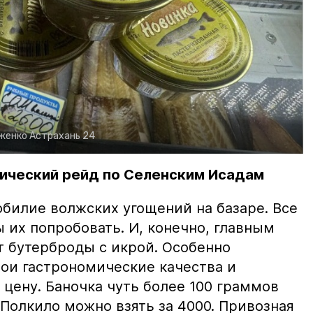
рженко
Астрахань 24
ический рейд по Селенским Исадам
билие волжских угощений на базаре. Все
ы их попробовать. И, конечно, главным
т бутерброды с икрой. Особенно
вои гастрономические качества и
цену. Баночка чуть более 100 граммов
 Полкило можно взять за 4000. Привозная