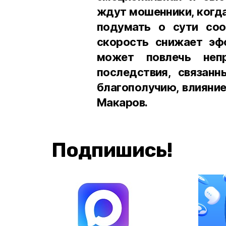
ждут мошенники, когда
подумать о сути соо
скорость снижает эф
может повлечь неп
последствия, связан
благополучию, влияни
Макаров.
Подпишись!