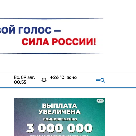
вс, 09 авг.
+
26
°С,
ясно
00:55