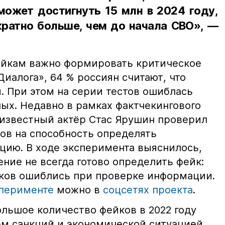
ожет достигнуть 15 млн в 2024 году,
кратно больше, чем до начала СВО», —
ейкам важно формировать критическое
иалога», 64 % россиян считают, что
. При этом на серии тестов ошиблась
ых. Недавно в рамках фактчекингового
известный актёр Стас Ярушин проверил
зов на способность определять
ию. В ходе эксперимента выяснилось,
ние не всегда готово определить фейк:
ков ошиблись при проверке информации.
перименте
можно в
соцсетях проекта
.
ольшое количество фейков в 2022 году
ем санкций и экономической ситуацией