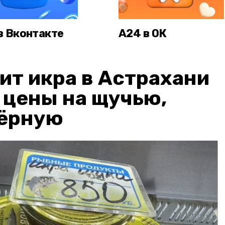
в Вконтакте
А24 в ОК
ит икра в Астрахани
: цены на щучью,
чёрную