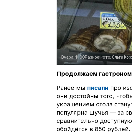
Вчера, 11:00
Разное
Фото:
Ольга Ко
Продолжаем гастроном
Ранее мы
писали
про изо
они достойны того, чтоб
украшением стола стану
популярна щучья — за с
сравнительно доступную 
обойдётся в 850 рублей.