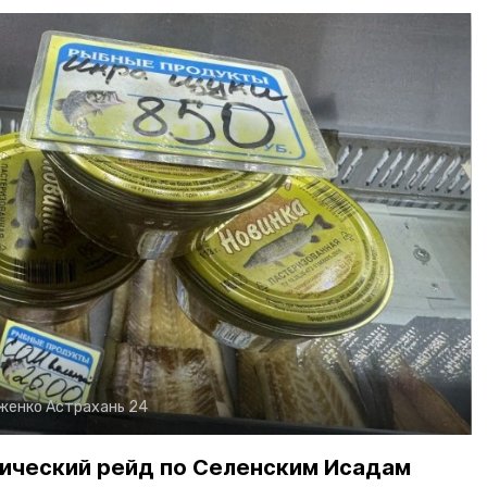
рженко
Астрахань 24
ический рейд по Селенским Исадам