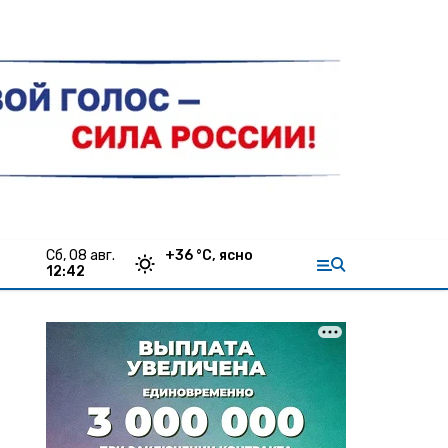
сб, 08 авг.
+
36
°С,
ясно
12:42