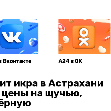
в Вконтакте
А24 в ОК
ит икра в Астрахани
: цены на щучью,
чёрную