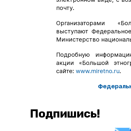
почту.
Организаторами «Бо
выступают Федеральное
Министерство националь
Подробную информаци
акции «Большой этног
сайте:
www.miretno.ru
.
Федеральн
Подпишись!