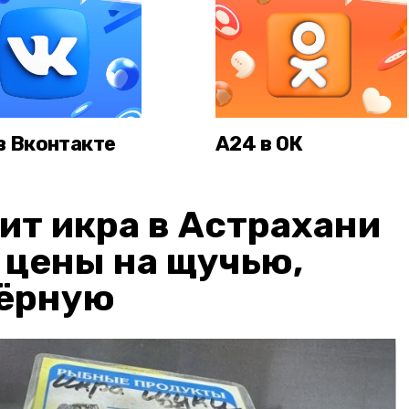
в Вконтакте
А24 в ОК
ит икра в Астрахани
: цены на щучью,
чёрную