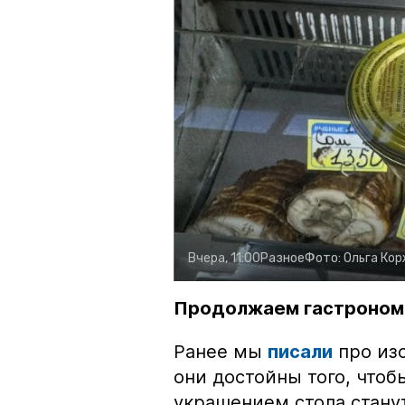
Вчера, 11:00
Разное
Фото:
Ольга Ко
Продолжаем гастроном
Ранее мы
писали
про изо
они достойны того, чтоб
украшением стола стану