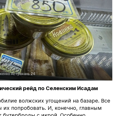
рженко
Астрахань 24
ический рейд по Селенским Исадам
билие волжских угощений на базаре. Все
ы их попробовать. И, конечно, главным
т бутерброды с икрой. Особенно