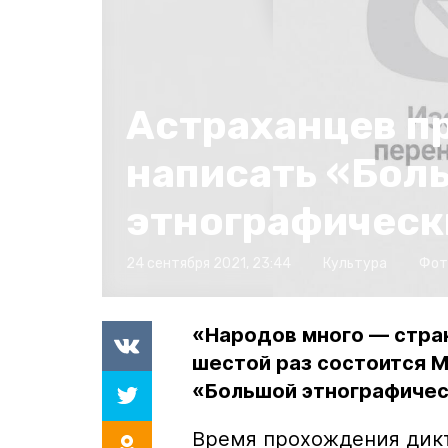
Астраханцев п
написать «Бол
этнографическ
24 сентября 2021, 23:44
Культура
Фот
«Народов много — стран
шестой раз состоится 
«Большой этнографичес
Время прохождения дикт