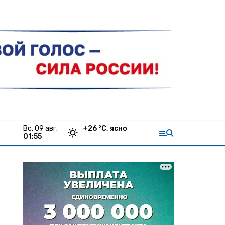
вс, 09 авг.
+
26
°С,
ясно
01:55