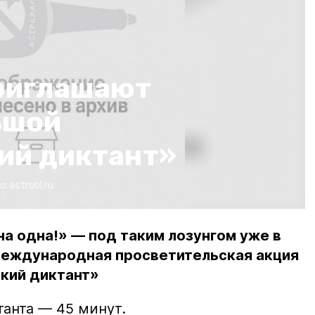
риглашают
ьшой
ий диктант»
о:
astrobl.ru
а одна!» — под таким лозунгом уже в
Международная просветительская акция
кий диктант»
анта — 45 минут.