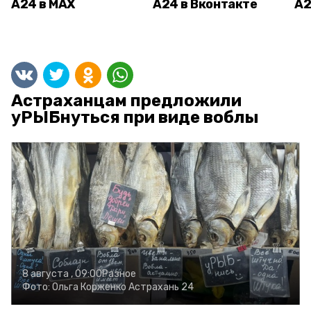
А24 в MAX
А24 в Вконтакте
А2
Астраханцам предложили
уРЫБнуться при виде воблы
8 августа , 09:00
Разное
Фото:
Ольга Корженко
Астрахань 24