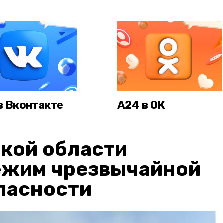
в Вконтакте
А24 в ОК
кой области
ежим чрезвычайной
пасности