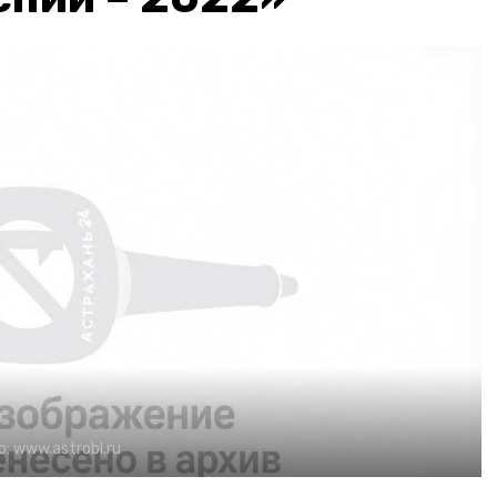
о:
www.astrobl.ru