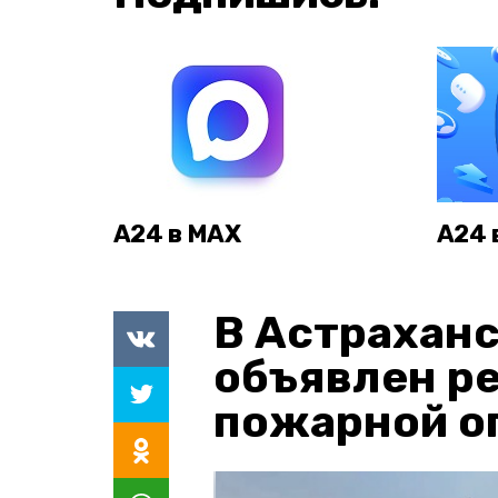
А24 в MAX
А24 
В Астраханс
объявлен р
пожарной о