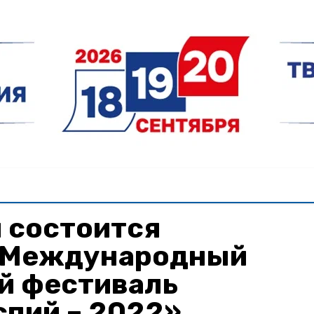
 состоится
 Международный
 фестиваль
спий – 2022»