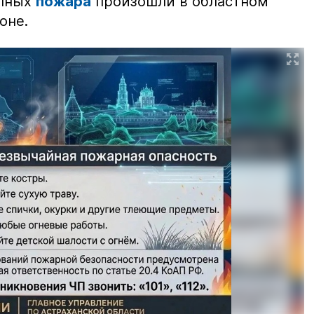
упных
пожара
произошли в областном
оне.