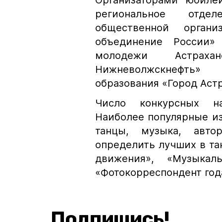
Организаторами юбилей
региональное отде
общественной органи
объединение России»
молодежи Астрах
Нижневолжскнефть»
образования «Город Астр
Число конкурсных на
Наиболее популярные и
танцы, музыка, авто
определить лучших в та
движения», «Музыкал
«Фотокорреспондент года
Подпишись!