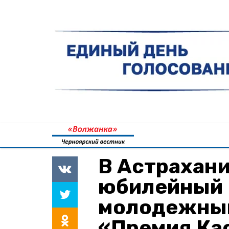
В Астрахани
юбилейный
молодежный
«Премия Ка