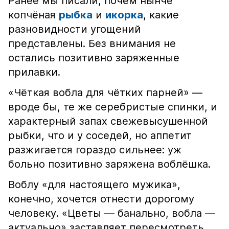
Ранее мы писали, почём нынче
копчёная
рыбка
и
икорка
, какие
разновидности угощений
представлены. Без внимания не
остались позитивно заряженные
прилавки.
«Чёткая вобла для чётких парней» —
вроде бы, те же серебристые спинки, и
характерный запах свежевысушенной
рыбки, что и у соседей, но аппетит
разжигается гораздо сильнее: уж
больно позитивно заряжена воблёшка.
Воблу «для настоящего мужика»,
конечно, хочется отнести дорогому
человеку. «Цветы — банально, вобла —
актуально» заставляет пересмотреть