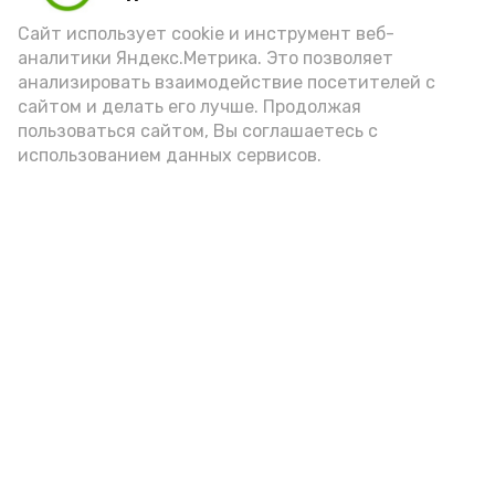
Сайт использует cookie и инструмент веб-
аналитики Яндекс.Метрика. Это позволяет
анализировать взаимодействие посетителей с
сайтом и делать его лучше. Продолжая
пользоваться сайтом, Вы соглашаетесь с
использованием данных сервисов.
Фото: Ольга Корженко Астрахань 24
Как объяснили продавцы, воблу берут
охотно: уж больно хороша на вкус. К
тому же её удобно транспортировать,
она долго не портится. А это