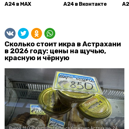
А24 в MAX
А24 в Вконтакте
А2
Сколько стоит икра в Астрахани
в 2026 году: цены на щучью,
красную и чёрную
Вчера, 11:00
Разное
Фото:
Ольга Корженко
Астрахань 24