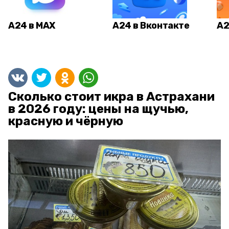
А24 в MAX
А24 в Вконтакте
А2
Сколько стоит икра в Астрахани
в 2026 году: цены на щучью,
красную и чёрную