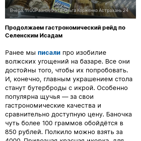
Вчера, 11:00
Разное
Фото:
Ольга Корженко
Астрахань 24
Продолжаем гастрономический рейд по
Селенским Исадам
Ранее мы
писали
про изобилие
волжских угощений на базаре. Все они
достойны того, чтобы их попробовать.
И, конечно, главным украшением стола
станут бутерброды с икрой. Особенно
популярна щучья — за свои
гастрономические качества и
сравнительно доступную цену. Баночка
чуть более 100 граммов обойдётся в
850 рублей. Полкило можно взять за
4000. Привозная красная икорка, для