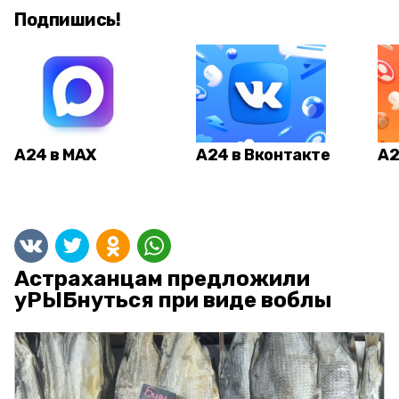
Подпишись!
А24 в MAX
А24 в Вконтакте
А2
Астраханцам предложили
уРЫБнуться при виде воблы