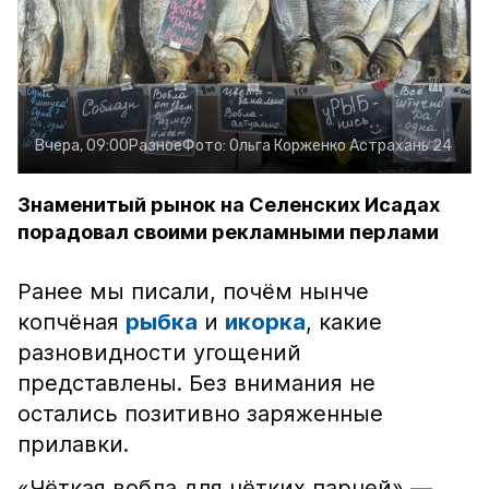
Вчера, 09:00
Разное
Фото:
Ольга Корженко
Астрахань 24
Знаменитый рынок на Селенских Исадах
порадовал своими рекламными перлами
Ранее мы писали, почём нынче
копчёная
рыбка
и
икорка
, какие
разновидности угощений
представлены. Без внимания не
остались позитивно заряженные
прилавки.
«Чёткая вобла для чётких парней» —