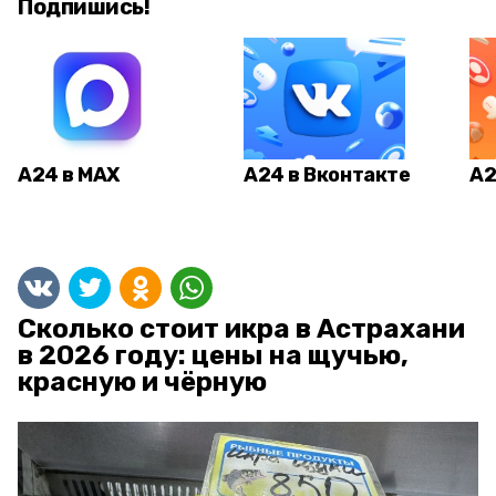
Подпишись!
А24 в MAX
А24 в Вконтакте
А2
Сколько стоит икра в Астрахани
в 2026 году: цены на щучью,
красную и чёрную