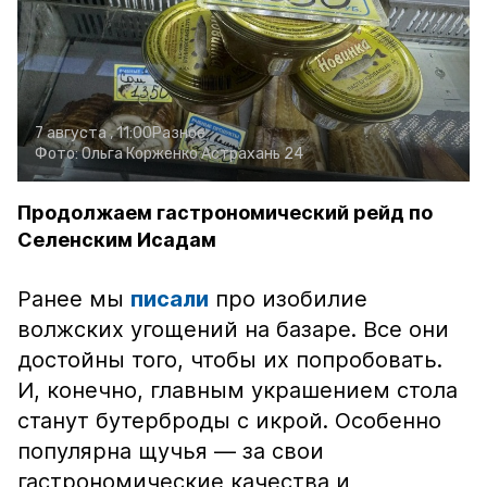
7 августа , 11:00
Разное
Фото:
Ольга Корженко
Астрахань 24
Продолжаем гастрономический рейд по
Селенским Исадам
Ранее мы
писали
про изобилие
волжских угощений на базаре. Все они
достойны того, чтобы их попробовать.
И, конечно, главным украшением стола
станут бутерброды с икрой. Особенно
популярна щучья — за свои
гастрономические качества и