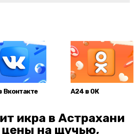
в Вконтакте
А24 в ОК
ит икра в Астрахани
: цены на щучью,