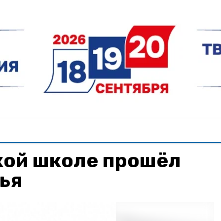
кой школе прошёл
ья