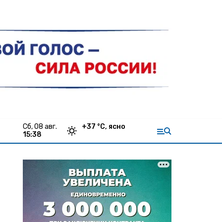
сб, 08 авг.
+
37
°С,
ясно
15:38