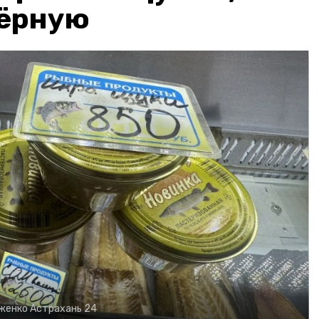
чёрную
рженко
Астрахань 24