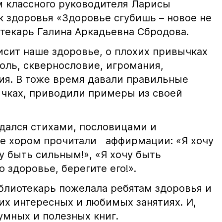
м классного руководителя Ларисы
к здоровья «Здоровье сгубишь – новое не
текарь Галина Аркадьевна Сбродова.
висит наше здоровье, о плохих привычках
голь, сквернословие, игромания,
ия. В тоже время давали правильные
чках, приводили примеры из своей
дался стихами, пословицами и
се хором прочитали аффирмации: «Я хочу
у быть сильным!», «Я хочу быть
 здоровье, берегите его!».
блиотекарь пожелала ребятам здоровья и
гих интересных и любимых занятиях. И,
умных и полезных книг.