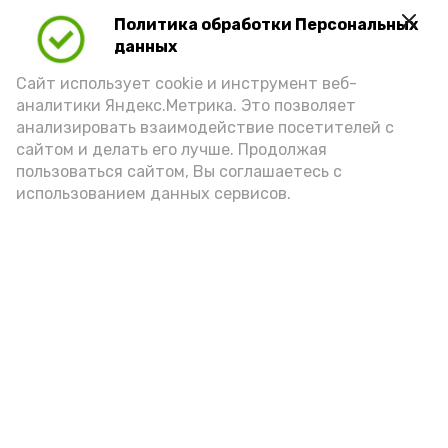
Политика обработки Персональных
Для взрослого человека безопасной
данных
порцией икры считается 30-50 граммов
(2-3 ложки). При этом следует обратить
Сайт использует cookie и инструмент веб-
аналитики Яндекс.Метрика. Это позволяет
внимание на хлеб, с которым она
анализировать взаимодействие посетителей с
подаётся: лучше выбирать
сайтом и делать его лучше. Продолжая
цельнозерновой, с мукой грубого
пользоваться сайтом, Вы соглашаетесь с
использованием данных сервисов.
помола. Есть икру следует в первой
половине дня. Кстати, полезнее для
здоровья сопроводить такой бутерброд
сочными овощами, свежей зеленью и
отварным яйцом.