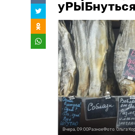
уРЫБнуться
Вчера, 09:00
Разное
Фото:
Ольга Ко