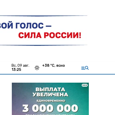
вс, 09 авг.
+
38
°С,
ясно
13:25