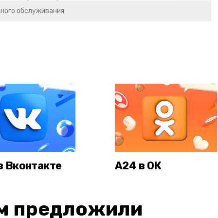
чного обслуживания
в Вконтакте
А24 в ОК
м предложили