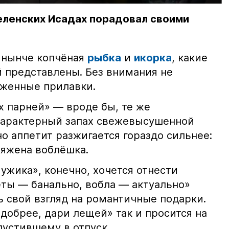
еленских Исадах порадовал своими
 нынче копчёная
рыбка
и
икорка
, какие
 представлены. Без внимания не
яженные прилавки.
х парней» — вроде бы, те же
характерный запах свежевысушенной
но аппетит разжигается гораздо сильнее:
ряжена воблёшка.
ужика», конечно, хочется отнести
еты — банально, вобла — актуально»
ь свой взгляд на романтичные подарки.
добрее, дари лещей» так и просится на
тпустившему в отпуск.