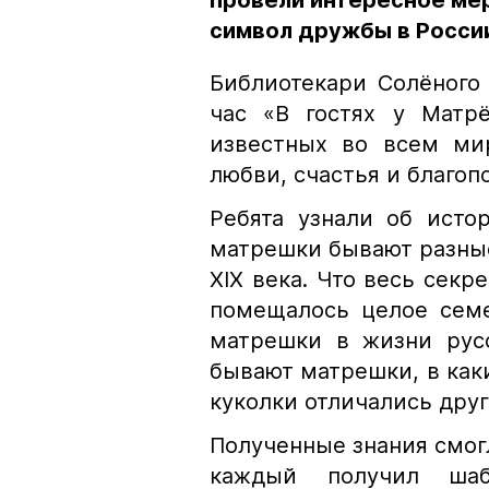
провели интересное мер
символ дружбы в Росси
Библиотекари Солёного
час «В гостях у Матр
известных во всем ми
любви, счастья и благоп
Ребята узнали об исто
матрешки бывают разные
XIX века. Что весь секр
помещалось целое семе
матрешки в жизни русс
бывают матрешки, в как
куколки отличались друг 
Полученные знания смог
каждый получил ша