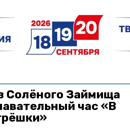
з Солёного Займища
навательный час «В
трёшки»