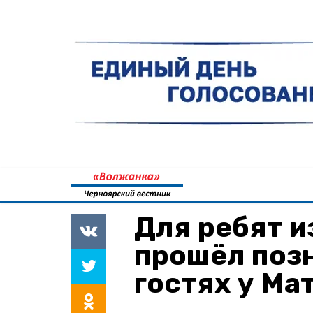
Для ребят и
прошёл поз
гостях у Ма