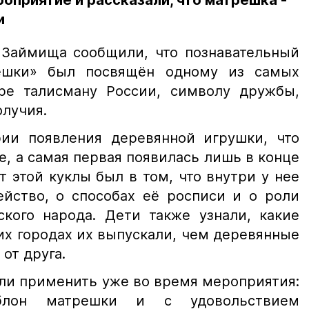
оприятие и рассказали, что матрёшка -
и
 Займища сообщили, что познавательный
ёшки» был посвящён одному из самых
ре талисману России, символу дружбы,
олучия.
рии появления деревянной игрушки, что
, а самая первая появилась лишь в конце
ет этой куклы был в том, что внутри у нее
йство, о способах её росписи и о роли
кого народа. Дети также узнали, какие
их городах их выпускали, чем деревянные
от друга.
ли применить уже во время мероприятия:
блон матрешки и с удовольствием