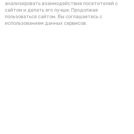
анализировать взаимодействие посетителей с
сайтом и делать его лучше. Продолжая
Видео: управление пресс-службы и информации
пользоваться сайтом, Вы соглашаетесь с
администрации губернатора АО
использованием данных сервисов.
год единства народов
закон
Подпишись!
А24 в MAX
А24 в Вконтакте
А2