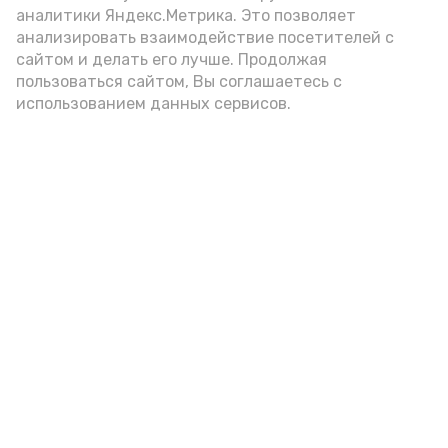
аналитики Яндекс.Метрика. Это позволяет
анализировать взаимодействие посетителей с
сайтом и делать его лучше. Продолжая
Видео: управление пресс-службы и информации
пользоваться сайтом, Вы соглашаетесь с
администрации губернатора АО
использованием данных сервисов.
год единства народов
закон
Подпишись!
А24 в MAX
А24 в Вконтакте
А2