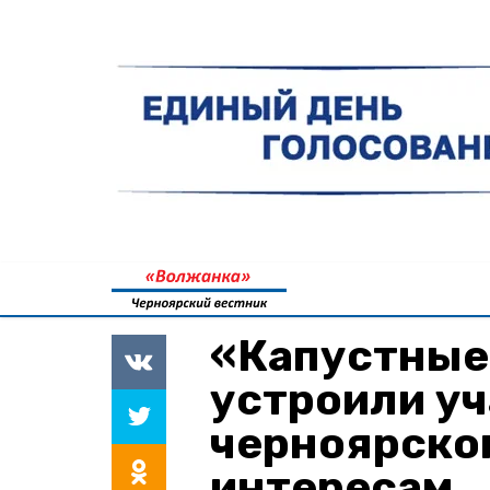
«Капустные
устроили у
черноярског
интересам