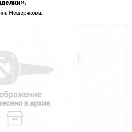
иделки»,
нна Мещерякова.