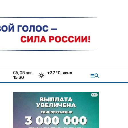
сб, 08 авг.
+
37
°С,
ясно
15:30