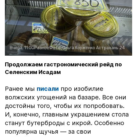
Вчера, 11:00
Разное
Фото:
Ольга Корженко
Астрахань 24
Продолжаем гастрономический рейд по
Селенским Исадам
Ранее мы
писали
про изобилие
волжских угощений на базаре. Все они
достойны того, чтобы их попробовать.
И, конечно, главным украшением стола
станут бутерброды с икрой. Особенно
популярна щучья — за свои