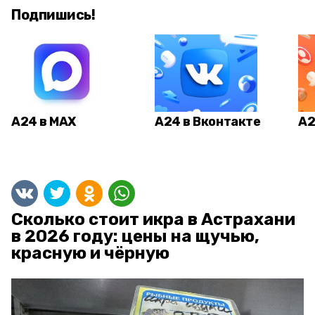
Подпишись!
А24 в MAX
А24 в Вконтакте
А2
Сколько стоит икра в Астрахани
в 2026 году: цены на щучью,
красную и чёрную