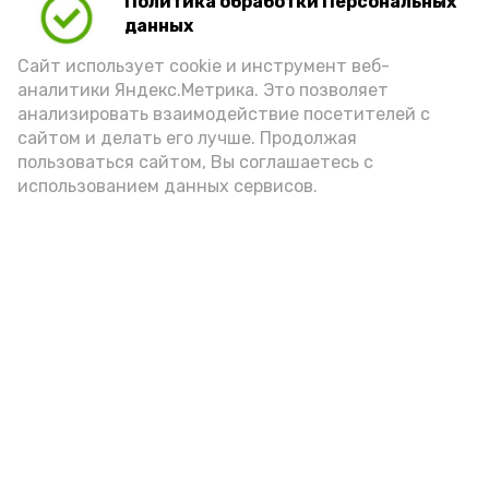
Политика обработки Персональных
Для взрослого человека безопасной
данных
порцией икры считается 30-50 граммов
(2-3 ложки). При этом следует обратить
Сайт использует cookie и инструмент веб-
аналитики Яндекс.Метрика. Это позволяет
внимание на хлеб, с которым она
анализировать взаимодействие посетителей с
подаётся: лучше выбирать
сайтом и делать его лучше. Продолжая
цельнозерновой, с мукой грубого
пользоваться сайтом, Вы соглашаетесь с
использованием данных сервисов.
помола. Есть икру следует в первой
половине дня. Кстати, полезнее для
здоровья сопроводить такой бутерброд
сочными овощами, свежей зеленью и
отварным яйцом.