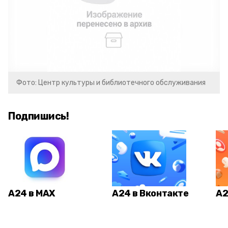
Фото: Центр культуры и библиотечного обслуживания
Подпишись!
А24 в MAX
А24 в Вконтакте
А2