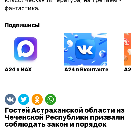
классическая литература, на третьем -
фантастика.
Подпишись!
А24 в MAX
А24 в Вконтакте
А2
Гостей Астраханской области из
Чеченской Республики призвали
соблюдать закон и порядок