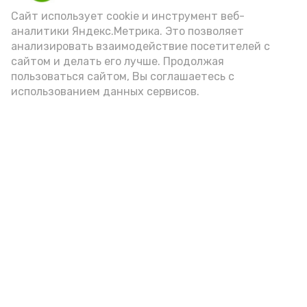
Сайт использует cookie и инструмент веб-
аналитики Яндекс.Метрика. Это позволяет
анализировать взаимодействие посетителей с
А24 в MAX
А24 в Вконтакте
А2
сайтом и делать его лучше. Продолжая
пользоваться сайтом, Вы соглашаетесь с
использованием данных сервисов.
«Сервисы Астраханской
области» теперь доступны в
приложении MAX