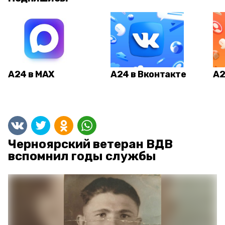
А24 в MAX
А24 в Вконтакте
А2
Черноярский ветеран ВДВ
вспомнил годы службы