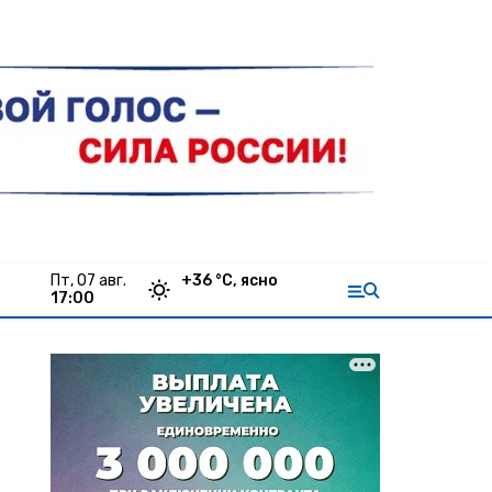
пт, 07 авг.
+
36
°С,
ясно
17:00