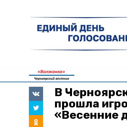
В Черноярс
прошла игр
«Весенние 