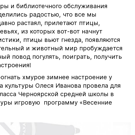
уры и библиотечного обслуживания
делились радостью, что все мы
авно растаял, прилетают птицы,
евьях, из которых вот-вот начнут
стики, птицы вьют гнезда, появляются
тельный и животный мир пробуждается
ный повод погулять, поиграть, получить
астроения!
рогнать хмурое зимнее настроение у
ра культуры Олеся Иванова провела для
класса Черноярской средней школы в
туры игровую программу «Весенние