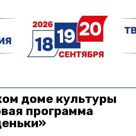
ком доме культуры
овая программа
деньки»