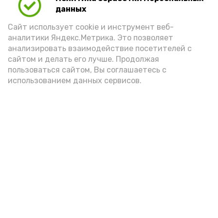
данных
Сайт использует cookie и инструмент веб-
аналитики Яндекс.Метрика. Это позволяет
анализировать взаимодействие посетителей с
А24 в MAX
А24 в Вконтакте
А2
сайтом и делать его лучше. Продолжая
пользоваться сайтом, Вы соглашаетесь с
использованием данных сервисов.
В Черноярском округе пожар
ликвидировали за полчаса