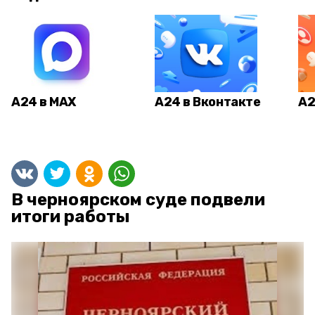
А24 в MAX
А24 в Вконтакте
А2
В черноярском суде подвели
итоги работы