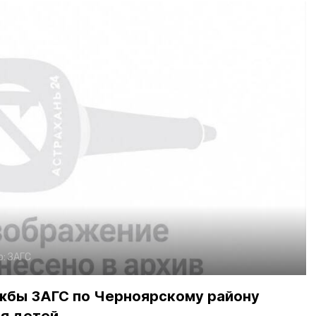
о:
ЗАГС
жбы ЗАГС по Черноярскому району