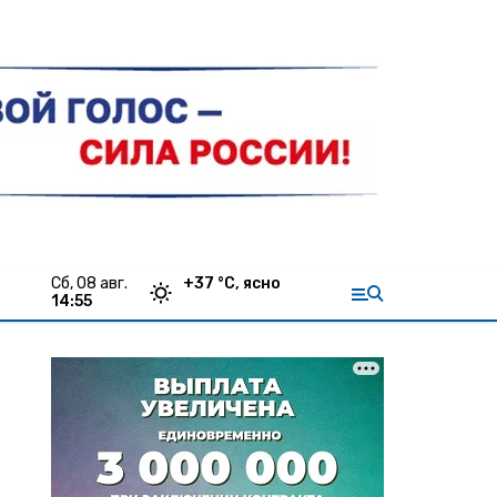
сб, 08 авг.
+
37
°С,
ясно
14:55