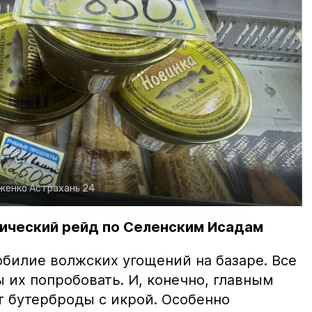
рженко
Астрахань 24
ический рейд по Селенским Исадам
билие волжских угощений на базаре. Все
ы их попробовать. И, конечно, главным
т бутерброды с икрой. Особенно