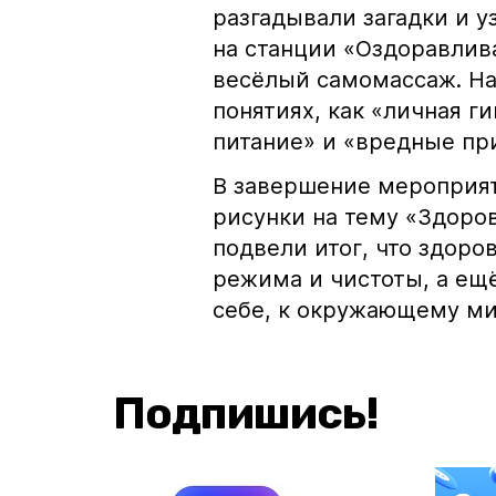
разгадывали загадки и у
на станции «Оздоравли
весёлый самомассаж. На 
понятиях, как «личная г
питание» и «вредные пр
В завершение мероприя
рисунки на тему «Здоро
подвели итог, что здоров
режима и чистоты, а ещё
себе, к окружающему м
Подпишись!