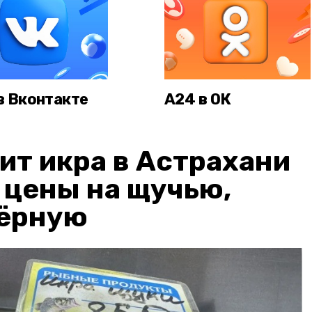
в Вконтакте
А24 в ОК
ит икра в Астрахани
: цены на щучью,
чёрную