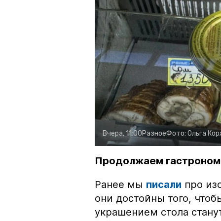
Вчера, 11:00
Разное
Фото:
Ольга Ко
Продолжаем гастроном
Ранее мы
писали
про изо
они достойны того, чтоб
украшением стола стану