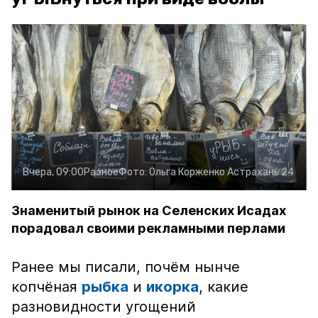
Вчера, 09:00
Разное
Фото:
Ольга Корженко
Астрахань 24
Знаменитый рынок на Селенских Исадах
порадовал своими рекламными перлами
Ранее мы писали, почём нынче
копчёная
рыбка
и
икорка
, какие
разновидности угощений