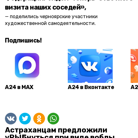
визита наших соседей»,
поделились черноярские участники
художественной самодеятельности.
Подпишись!
А24 в MAX
А24 в Вконтакте
А2
Астраханцам предложили
уРЫБнуться при виде воблы