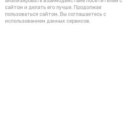
анализировать взаимодействие посетителей с
сайтом и делать его лучше. Продолжая
пользоваться сайтом, Вы соглашаетесь с
использованием данных сервисов.
Фото: Ольга Корженко Астрахань 24
Как объяснили продавцы, воблу берут
охотно: уж больно хороша на вкус. К
тому же её удобно транспортировать,
она долго не портится. А это
немаловажно: рыбка, особенно с такими
бодрыми «аффирмациями», станет
лакомым презентом даже для далеко