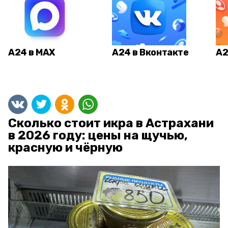
А24 в MAX
А24 в Вконтакте
А2
Сколько стоит икра в Астрахани
в 2026 году: цены на щучью,
красную и чёрную