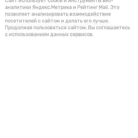
Сайт использует cookie и инструменты веб-
аналитики Яндекс.Метрика и Рейтинг Mail. Это
позволяет анализировать взаимодействие
А24 в MAX
А24 в Вконтакте
А2
посетителей с сайтом и делать его лучше.
Продолжая пользоваться сайтом, Вы соглашаетесь
с использованием данных сервисов.
Астраханцам дали алгоритм
действий при ракетной
опасности