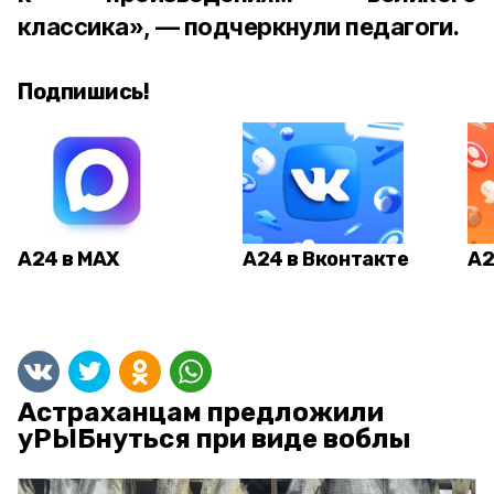
классика», — подчеркнули педагоги.
Подпишись!
А24 в MAX
А24 в Вконтакте
А2
Астраханцам предложили
уРЫБнуться при виде воблы