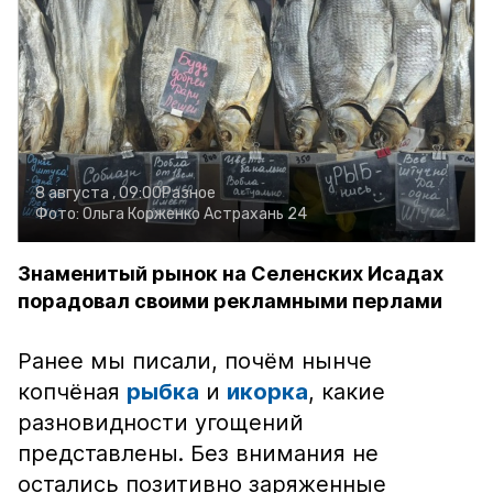
8 августа , 09:00
Разное
Фото:
Ольга Корженко
Астрахань 24
Знаменитый рынок на Селенских Исадах
порадовал своими рекламными перлами
Ранее мы писали, почём нынче
копчёная
рыбка
и
икорка
, какие
разновидности угощений
представлены. Без внимания не
остались позитивно заряженные