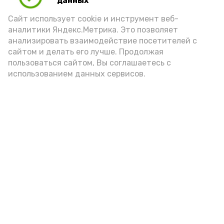
данных
порцией икры считается 30-50 граммов
(2-3 ложки). При этом следует обратить
Сайт использует cookie и инструмент веб-
аналитики Яндекс.Метрика. Это позволяет
внимание на хлеб, с которым она
анализировать взаимодействие посетителей с
подаётся: лучше выбирать
сайтом и делать его лучше. Продолжая
цельнозерновой, с мукой грубого
пользоваться сайтом, Вы соглашаетесь с
использованием данных сервисов.
помола. Есть икру следует в первой
половине дня. Кстати, полезнее для
здоровья сопроводить такой бутерброд
сочными овощами, свежей зеленью и
отварным яйцом.