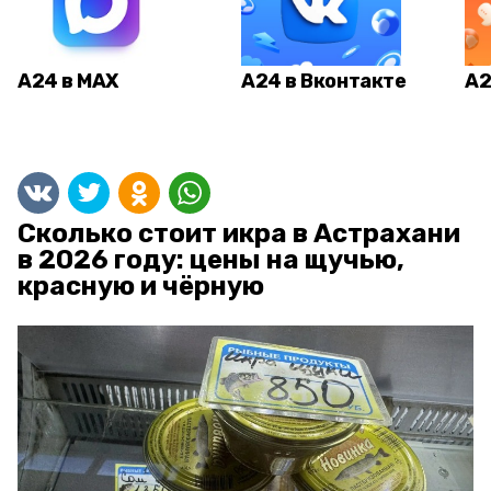
А24 в MAX
А24 в Вконтакте
А2
Сколько стоит икра в Астрахани
в 2026 году: цены на щучью,
красную и чёрную