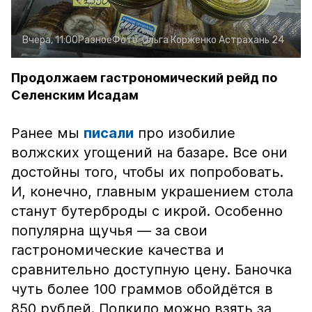
Вчера, 11:00
Разное
Фото:
Ольга Корженко
Астрахань 24
Продолжаем гастрономический рейд по
Селенским Исадам
Ранее мы
писали
про изобилие
волжских угощений на базаре. Все они
достойны того, чтобы их попробовать.
И, конечно, главным украшением стола
станут бутерброды с икрой. Особенно
популярна щучья — за свои
гастрономические качества и
сравнительно доступную цену. Баночка
чуть более 100 граммов обойдётся в
850 рублей. Полкило можно взять за