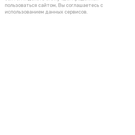
пользоваться сайтом, Вы соглашаетесь с
использованием данных сервисов.
Астраханцам дали алгоритм
действий при ракетной
опасности
Вчера, 14:00
Безопасность
Фото:
Астрахань 24