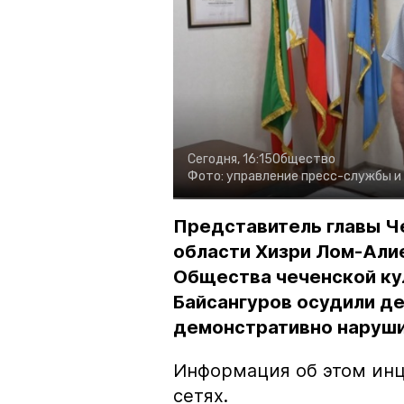
Сегодня, 16:15
Общество
Фото:
управление пресс-службы и
Представитель главы Ч
области Хизри Лом-Али
Общества чеченской ку
Байсангуров осудили де
демонстративно наруши
Информация об этом инц
сетях.