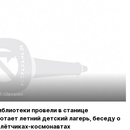
Г. Сбродова
иблиотеки провели в станице
отает летний детский лагерь, беседу о
 лётчиках-космонавтах