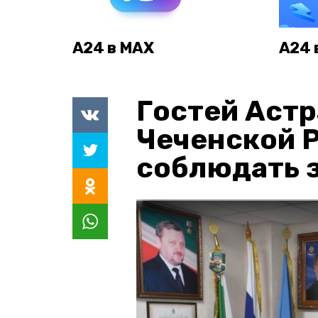
А24 в MAX
А24 
Гостей Астр
Чеченской 
соблюдать з